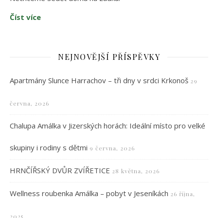
Číst více
NEJNOVĚJŠÍ PŘÍSPĚVKY
Apartmány Slunce Harrachov – tři dny v srdci Krkonoš
29
června, 2026
Chalupa Amálka v Jizerských horách: Ideální místo pro velké
skupiny i rodiny s dětmi
9 června, 2026
HRNČÍŘSKÝ DVŮR ZVÍŘETICE
28 května, 2026
Wellness roubenka Amálka – pobyt v Jeseníkách
26 října,
2025